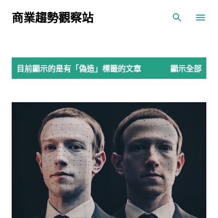
跳到主要內容
商業趨勢觀察站
發
目前顯示的是有「
偽造
」標籤的文章
顯示全部
表
文
章