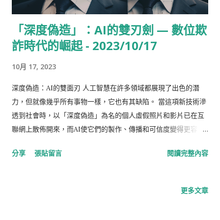
「深度偽造」：AI的雙刃劍 — 數位欺
詐時代的崛起 - 2023/10/17
10月 17, 2023
深度偽造：AI的雙面刃 人工智慧在許多領域都展現了出色的潛
力，但就像幾乎所有事物一樣，它也有其缺陷。 當這項新技術滲
透到社會時，以「深度偽造」為名的個人虛假照片和影片已在互
聯網上散佈開來，而AI使它們的製作、傳播和可信度變得更容
易。 這種偽造內容可用於將虛假信息呈現為事實。它廣泛應用於
分享
張貼留言
閱讀完整內容
不同領域，從政治到名人、運動員，甚至普通人也難倖免。 AI製
作真假難辨 根據賓夕法尼亞州巴克內爾大學分析和運營管理助理
教授Thiago Serra的說法，僅需少量關於一個人的數據，就可以
更多文章
使用AI生成令人信服的內容，如照片、視頻和音頻。 Serra表
示：「由於我們現在擁有大量數據，我們可以創建生成模型。不