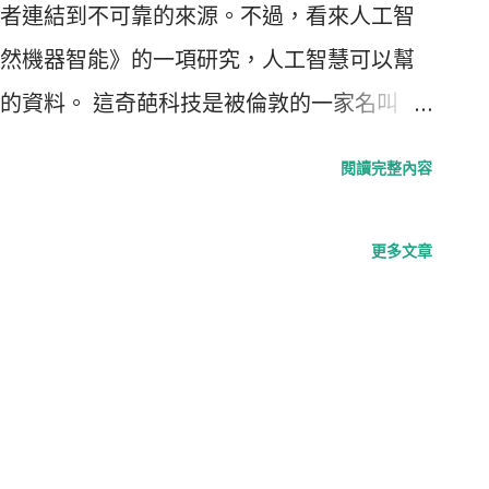
者連結到不可靠的來源。不過，看來人工智
然機器智能》的一項研究，人工智慧可以幫
的資料。 這奇葩科技是被倫敦的一家名叫
的神經網絡 SIDE（聰明的午餐肉，噢不，是
閱讀完整內容
動分析維基百科頁面上的引用來確認它們是否支持文
的替代方案。 研究人員表示，SIDE 是通過
更多文章
源來提高其準確性。研究表明，在接近一半
章引用相符的來源，對於其它情況，SIDE 還
表明，當這個 AI 的結果被展示給一群維基百
們對 AI 提出的引用很滿意，有 10% 的用戶
餘的用戶（39%）則沒有明確偏好。 然而，