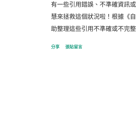
有一些引用錯誤、不準確資訊或
慧來拯救這個狀況啦！根據《自
助整理這些引用不準確或不完整
Samaya AI 的公司開發出來
分享
張貼留言
Side）。這個 AI 可以自
章中的主張，並提供不合適的引用
訓練一個數據庫上的好的引用來
的情況下，SIDE 都能找到和文
能提供更好的替代引用。 證據還
科用戶時，有 21% 的用戶表示他
表示他們更喜歡現有的來源。其