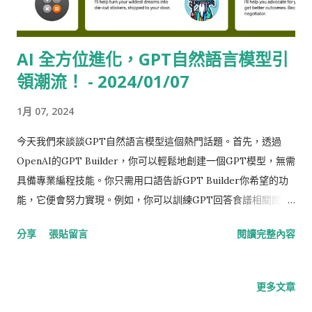
AI 全方位進化，GPT自然語言模型引
領潮流！ - 2024/01/07
1月 07, 2024
今天我們來談談GPT自然語言模型這個熱門話題。首先，透過
OpenAI的GPT Builder，你可以輕鬆地創建一個GPT模型，無需
具備專業編程技能。你只需用口語告訴GPT Builder你希望的功
能，它便會努力實現。例如，你可以訓練GPT回答食譜相關問
題，或是讓員工更方便檢查程式碼，以加快開發進度。 近期，有
分享
張貼留言
閱讀完整內容
消息指出，由The Information網站透露，OpenAI將於下週正式
推出「GPT Store」。這將是一個讓創作者能夠從中獲益的平
台，但目前尚未公布具體的盈利模式。OpenAI已經設定了一些相
更多文章
關限制，以杜絕不良行為，例如禁止不合法活動、兒童色情內