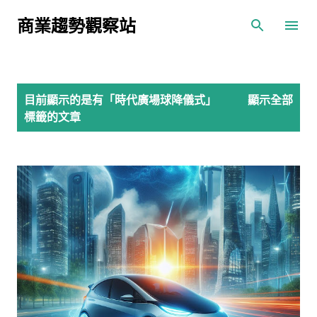
跳到主要內容
商業趨勢觀察站
發
目前顯示的是有「
時代廣場球降儀式
」
顯示全部
表
標籤的文章
文
章