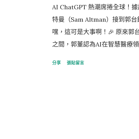
AI ChatGPT 熱潮席捲全球！據
特曼（Sam Altman）接
嘿，這可是大事啊！🎉 原來
之間，郭董認為AI在智慧醫療
益，所以一石激起千層浪，邀請
分享
張貼留言
疑，AI已經成為當今世界上不
麼名人都要拿來聊聊AI，說不
CEO，今年才37歲，連短短兩
媽呀！這可是有史以來成長最快
特曼就是為之証明，不怕困難，突
功之作！ 根據奧特曼自己的推文