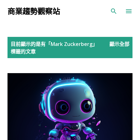
跳到主要內容
商業趨勢觀察站
發
目前顯示的是有「
Mark Zuckerberg
」
顯示全部
表
標籤的文章
文
章