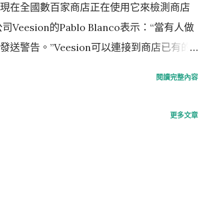
現在全國數百家商店正在使用它來檢測商店
esion的Pablo Blanco表示：“當有人做
送警告。”Veesion可以連接到商店已有的
的影像，以便及時發送管理警告。 Blanco
閱讀完整內容
時，他們會將其放進口袋、褲子或夾克裡…當
也會發送警報。”該算法還會在檢測到有人將
更多文章
發送警報。 像好萊塢的Key Food這樣的商
夠更多地幫助顧客。 Key Food店經理
“要坐下來看攝像頭，這真的不是一項可行的任務。所
這個問題。” 為了展示系統的快速運作，記者
名折扣狂購物者，她把兩罐橄欖放進手提包後，幾秒