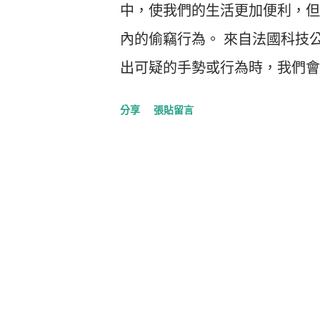
中，使我們的生活更加便利，但
內的偷竊行為。 來自法國科技公司Ve
出可疑的手勢或行為時，我們會發
攝像機，通過算法即時分析攝像頭
分享
張貼留言
表示：“當有人從貨架上拿東西
有人在商店內吃飯喝水時，我們
物品放進手提包、背包或嬰兒車時
店使用這項技術的目的是讓員工能
Nicole Espinal表示：
以，我認為這可以帮助我們解決
Myriam Masihy扮作一