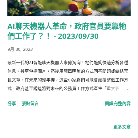
AI聊天機器人革命，政府官員要靠牠
們工作了？！ - 2023/09/30
9月 30, 2023
最新一代的AI智能聊天機器人來勢洶洶！牠們能夠快速分析各種
信息，甚至包括圖片，然後用簡單明瞭的方式回答問題或總結冗
長文章。在未來的幾年裡，這些小家夥們可能會顛覆整個工作方
式，政府甚至說這將對未來的公務員工作方式產生「重大影
響」。而公共部門也被敦促要公開有關算法使用的信息，支持者
分享
張貼留言
閱讀完整內容
認為英國在AI使用上應更加開放。咦，是不是有點像科幻小說情
節？🤖 AI助力公務員，測試大型語言模型 教育部與倫敦公司
Faculty.ai合作，進行了為期八週的研究，來測試所謂的大型語言
更多文章
模型如何被公務員使用。他們使用了由OpenAI開發的聊天機器人