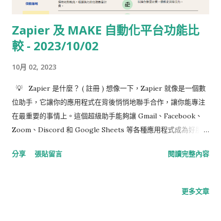
Zapier 及 MAKE 自動化平台功能比
較 - 2023/10/02
10月 02, 2023
💡 Zapier 是什麼？ ( 註冊 ) 想像一下，Zapier 就像是一個數
位助手，它讓你的應用程式在背後悄悄地聯手合作，讓你能專注
在最重要的事情上。這個超級助手能夠讓 Gmail、Facebook、
Zoom、Discord 和 Google Sheets 等各種應用程式成為好朋
友，輕鬆地共享資料和執行任務。而且，它還有個超簡單的無代
分享
張貼留言
閱讀完整內容
碼界面，讓你輕鬆完成一切，不需要請教專業開發人員！ 💡 什
麼是 Make？ ( 註冊 ) Make（前身為 Integromat）就像一個全
能的數位魔術師，能夠讓你在美觀的視覺界面上製作出最精彩的
更多文章
工作流程表演。只要稍微練習一下，你就能用 Make 輕鬆地讓各
種應用程式跳起舞來。儘管 Make 擁有更高級的技巧，但它始終