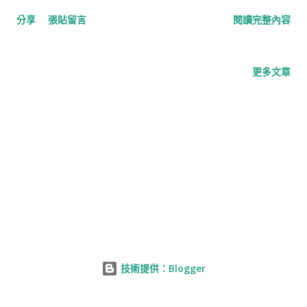
底顛覆我們的生活，還能帶來更多的價值。看來 AI 不只是
分享
張貼留言
閱讀完整內容
ChatGPT 一個人的戰局，整個人類都得跟上 AI 的步伐。 原來
AI 的發展，不僅帶來商機，還伴隨著各種挑戰。資策會科技法律
研究所所長蕭宏宜提到，AI會引發個資保護、營業祕密，還有假
更多文章
訊息等問題，所以我們應該關注一下 AI 的治理，創造一個被信任
的環境。我們不能因為 AI 的火熱而失去對這些議題的關注，畢竟
在 AI 的大浪潮中，我們也要站在合法、安全的一方。 2023科技
論壇：AI大趨勢應有盡有 嗚呼！那麼讓我們來看看接下來有哪些
精彩活動吧！經濟日報將於13日舉辦2023科技論壇，主題可是
「AI創新應用大浪潮」！這裡不只有商機，還有挑戰等著大家
呢！這次的論壇可是由中華電信、工研院、資策會、日月光集團
和玉山銀行協辦，各大機構攜手合作，一定能帶來驚喜。 而論壇
還邀請到了一些重要嘉賓，例如行政院副院長鄭文燦、交通部部
長王國材、數位發展部部長唐鳳等等。還有不少大咖，例如中華
技術提供：Blogger
電信董事長郭水義、中華電信總經理林昭陽、雲達科技總經理楊
麒令、台灣微軟總經理卞志祥、工研院執行副總暨總營運長兼AI