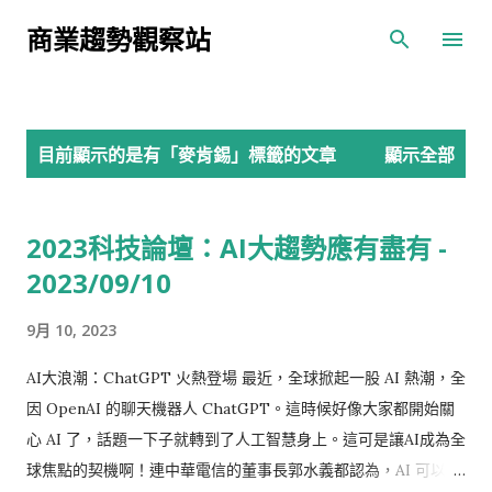
跳到主要內容
商業趨勢觀察站
發
目前顯示的是有「
麥肯錫
」標籤的文章
顯示全部
表
文
2023科技論壇：AI大趨勢應有盡有 -
章
2023/09/10
9月 10, 2023
AI大浪潮：ChatGPT 火熱登場 最近，全球掀起一股 AI 熱潮，全
因 OpenAI 的聊天機器人 ChatGPT。這時候好像大家都開始關
心 AI 了，話題一下子就轉到了人工智慧身上。這可是讓AI成為全
球焦點的契機啊！連中華電信的董事長郭水義都認為，AI 可以徹