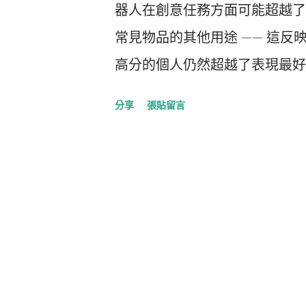
器人在創意任務方面可能超越了普通人
常見物品的其他用途 —— 這
高分的個人仍然超越了表現最好
創造力經常聯繫在一起的思維過
分享
張貼留言
或解決方案。 它通常通過「其他用途任
來評估，參與者被要求在短時間
途。回答分為四個不同的類別進
性。 Mika Koivisto 和 Sim
AI 聊天機器人（ChatGPT3、C
繩子、一個盒子、一支鉛筆和一根
對回答的「語義距離」（回答與