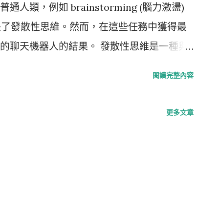
類，例如 brainstorming (腦力激盪)
反映了發散性思維。然而，在這些任務中獲得最
的聊天機器人的結果。 發散性思維是一種與
程，強調對於特定任務產生許多不同的想法
閱讀完整內容
務」（Alternate Uses Task，AUT）
內想出一個日常物品的盡可能多的其他用
更多文章
行評分：流暢度、靈活性、獨創性和詳盡
one Grassini 將 256 位人類參與者的回答與三個
hatGPT4 和 Copy.Ai）對於四個物品（一根
蠟燭）進行的 AUT 進行了比較。作者通過
物品的原始用途有多密切相關）和創造力進