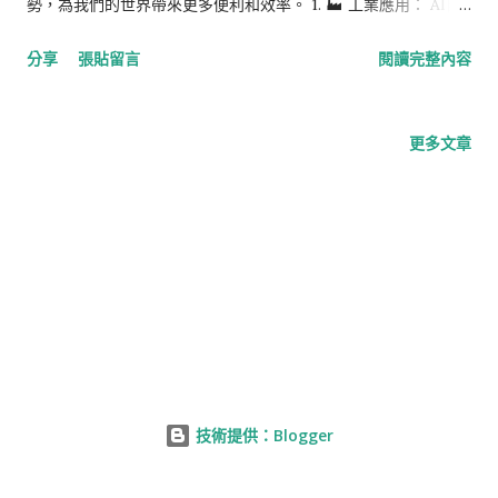
勢，為我們的世界帶來更多便利和效率。 1. 🏭 工業應用： AI自
動化在工業界的應用已經取得了巨大的成就。例如，在生產線
分享
張貼留言
閱讀完整內容
上，AI可以通過機器視覺和機器學習來自動檢測產品缺陷，提高
品質控制的效率。此外，AI也能夠通過預測維護來減少機器的故
障並提高生產線的運行時間。 2. 📊 數據分析： 隨著大數據時代
更多文章
的到來，數據分析成為了各行各業的關鍵。AI的自動化技術可以
幫助企業快速有效地進行數據分析，從而提供更準確的商業洞
察，加強決策的依據。透過機器學習和自然語言處理，AI可以從
龐大的數據中提取關鍵信息，為企業提供寶貴的意見和建議。 3.
📱 虛擬助手： AI自動化也在我們的個人生活中扮演著越來越重要
的角色。虛擬助手如Siri、Alexa和Google Assistant等已經成為
我們日常生活中的不可或缺的伙伴。它們利用機器學習和自然語
言處理的技術來理解和回答人們的問題，幫助我們處理各種日常
任務。未來，虛擬助手將變得更加智能化和個性化，並在我們的
技術提供：Blogger
生活中發揮更大的作用。 4. 🚗 自動駕駛： 自動駕駛是AI自動化
領域中最受矚目且潛力巨大的應用之一。隨著電動車的普及和技