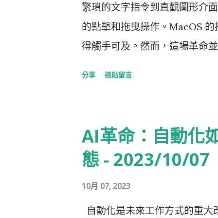
繁瑣的文字指令到直觀圖形介面的轉變
的點擊和拖曳操作。MacOS
得觸手可及。然而，這場革命並
程式開發的蛻變。 Nocode
分享
張貼留言
式碼」(Nocode) 平台的
化、直觀的操作環境下，即使沒
像智慧型手機時代用語音和手勢操
AI革命：自動化
得輕而易舉。這對於需要自動化
態 - 2023/10/07
和行銷來說是一場革命。 商業
具的興起意味著 BI 專家無需
10月 07, 2023
減少了與 IT 部門的溝通障礙，
自動化是未來工作方式的重大改