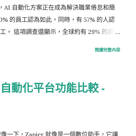
精力集中在開發更專業的工具和 AI 輔助應
調查，AI 自動化方案正在成為解決職業倦怠和簡
API 與 AI：數據驅動的未來 API 和 AI
% 的員工認為如此。同時，有 57% 的人認
 在識別和判斷方面的專長，配合 API 實現數
。 這項調查還顯示，全球約有 29% 的員工
動化帶來前所未有的便利。平台如
的受訪者表示公司的裁員或凍結召聘導致員工需
Make.fan (在地化 API) 正是這一趨勢的佼佼者，
閱讀完整內容
們的工作壓力產生了不小的影響。在這種情
式人員也能設計和實施自動化流程，從辦公
工具，這種趨勢產生了所謂的「自動化一代」，
等各領域的應用。尤其在地化 API 更扮演
提高協作、激發創造力和生產力。 調查還顯示，
KE 自動化平台功能比較 -
與 VR 的新世界 2024 年，隨著 AR 和 VR
們已經在工作場合使用業務自動化解決方案，這
le Vision 這樣的創新產品，我們將迎來一
有需要的資源和支持來有效完成工作上的職
僅僅是娛樂工具，它們將為商業溝通和辦公
動化解決方案可以有效解決職業倦怠，並且提
在這裡扮演著重要的角色，它是虛擬與現實世界
此表示，調查結果表明，AI 驅動的業務自動化技
 ) 想像一下，Zapier 就像是一個數位助手，它讓
AR 和 VR 技術的融入日常生活，從虛擬會議