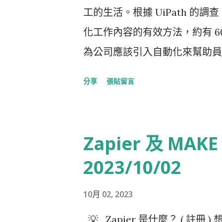
建構中。同時，程式設計師可以將
工的生活。根據 UiPath 的
用上，以滿足更多樣化的商業需求。 
化工作內容的有效方法，約有 60
的結合正開創著新的可能性。AI
為公司應該引入自動化來幫助員工
據的無縫接口，為流程設計和自
曾經感受到職業倦怠，28% 
Make.com (國際型 API) 和 
分享
張貼留言
要承擔額外的工作責任，這對他
它們提供的工具和服務使得非程
況下，越來越多的人依賴 AI 
室自動化到金融、物流、政府服務
他們主動採用自動化和 AI 來
Zapier 及 MA
自動化能落地的重要角色。 擁抱 AR 
已經有31%的受訪者表示，他
2023/10/02
技術的進步，特別是像蘋果的 App
群「自動化一代」認為，他們擁
個全新的交互世界。這些技術不
責，且有83%的員工認為，自
10月 02, 2023
提供全新的虛擬空間。API 
高工作滿意度。 UiPath 對
💡 Zapier 是什麼？ ( 註冊
之間資訊交互的關鍵橋樑。隨著 