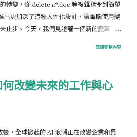
，從 delete a*.doc 等複雜指令到簡單
 的推出更加深了這種人性化設計，讓電腦使用變
未止步。今天，我們見證著一個新的變革 -
 的崛起：辦公室流程的自動化 最近幾年，「無程
閱讀完整內容
崛起正改變著我們對軟體開發的認知。在這個視覺
有技術背景的人也能參與到軟體開發中。就
控一樣，Nocode 旨在使商業系統設計變
如何改變未來的工作與心
的商業流程 如會計、人力資源、銷售、對帳
智慧（BI）領域的轉變尤為顯著。無程式碼工
依賴程式設計師即可實現他們的想法。這樣不僅
也使得 BI 專家能更直接地參與到應用程式的
變，全球掀起的 AI 浪潮正在改變企業和員