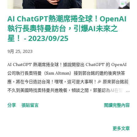
AI ChatGPT熱潮席捲全球！OpenAI
執行長奧特曼訪台，引爆AI未來之
星！ - 2023/09/25
9月 25, 2023
AI ChatGPT 熱潮席捲全球！據說開發出 ChatGPT 的 OpenAI
公司執行長奧特曼（Sam Altman）接到郭台銘的邀約後爽快答
應，將在今日造訪台灣！嘿嘿，這可是大事啊！🎉 原來郭台銘前
不久到美國時找奧特曼共進晚餐，傾談之間，郭董認為AI在智慧
醫療領域有著巨大潛力，對治療癌症等領域有助益，所以一石激
分享
張貼留言
閱讀完整內容
起千層浪，邀請奧特曼來台，幫助台灣產業發展。毋庸置疑，AI
已經成為當今世界上不可或缺的一部分，猶如電視上的綜藝節
目，什麼名人都要拿來聊聊AI，說不定就能火起來！ 奧特曼可是
更多文章
一位年輕有為的CEO，今年才37歲，連短短兩個月推出的