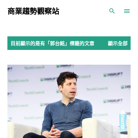
跳到主要內容
商業趨勢觀察站
發
目前顯示的是有「
郭台銘
」標籤的文章
顯示全部
表
文
章