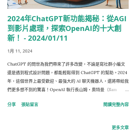
2024年ChatGPT新功能揭秘：從AGI
到影片處理，探索OpenAI的十大創
新！ - 2024/01/11
1月 11, 2024
ChatGPT 的問世為我們帶來了許多改變，不論是寫社群小編文
還是遇到程式設計問題，都能輕鬆得到 ChatGPT 的幫助。2024
年，這個世界上最受歡迎、最強大的 AI 聊天機器人，還將帶給我
們更多想不到的驚喜！OpenAI 執行長山姆・奧特曼（Sam
Altman）最近在推特上徵求了廣大網友的意見：“你們希望
分享
張貼留言
閱讀完整內容
OpenAI 創建或修復什麼？”吸引了超過 1,700 則留言。奧特曼聽
到了大家的心聲，經整理後，他公布了1 0 個最多人期望的功
能，並承諾 OpenAI 會在 2024 年逐一實現這些許願實現！看看
更多文章
這些令人期待的功能有哪些吧！ 1. 通用人工智慧（AGI）：AGI