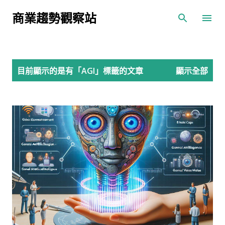
跳到主要內容
商業趨勢觀察站
發
目前顯示的是有「
AGI
」標籤的文章
顯示全部
表
文
章