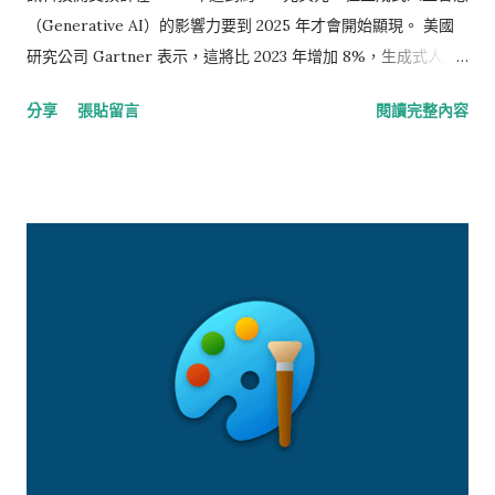
劉董進一步解釋道，AI 需要更多的運算能力和記憶體容量，而這
（Generative AI）的影響力要到 2025 年才會開始顯現。 美國
全賴著以 SoIC 技術為基礎的新發展。這種技術可以將運算晶片
研究公司 Gartner 表示，這將比 2023 年增加 8%，生成式人工
和高頻寬記憶體整合在一起，不僅提供了更多的運算能力，還節
智慧在今年和明年的 IT 預算中所佔的比例很少，只有到了 2025
分享
張貼留言
閱讀完整內容
省了空間和能源。看來 AI 在未來將越來越強大，單晶片容納不了
年才會成為企業預算中的一個重要因素。 「然而，組織繼續投資
的時代即將來臨！ 🌈 光亮出場，為 AI 打開一扇大門 🌈 然而，
於人工智慧和自動化，以增加運營效率並彌補IT人才短缺，」
高速有線通訊可能成為限制運算速度的瓶頸，看來 AI 的未來有麻
Gartner 的傑出副總裁分析師約翰-大衛·拉夫洛克（John-David
煩了...不過，別擔心！光互聯已經用於連接資料中心...
Lovelock）在報告中寫道。 「對生成式人工智慧的炒作支持了
這一趨勢，因為首席信息官們意識到，今天的人工智慧項目將在
2025年生成式人工智慧成為IT預算的一部分之前，對於發展人工
智慧戰略和故事起到關鍵作用。」 生成式人工智慧遭到過度炒作
Gartner 的最新報告與其最近的研究相吻合，該研究將生成式人
工智慧定位為2023年新興技術的「虛假期望頂峰」，僅次於AI增
強軟件工程和雲技術。 生成式人工智慧因微軟支持的 Open AI
推出的與人對話的平台 ChatGPT 而備受矚目，引發了科技公司
和名人之間的競爭。 報告指出，這項技術在未來兩到五年內將帶
來「變革性的好處」，然後進入平穩期，即在一段發展期之後，