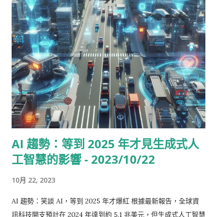
AI 變得更聰明；第二，透過網路取得的大量訓練資料讓 AI 的學
習更有深度；最後，半導體技術的發展提升了節能運算的能力。
這三大逆天因素的結合，讓 AI 的發展跨越了一個又一個里程碑，
成就了一個又一個傳奇！ 半導體技術雅量橫生，AI 開箱即食 說
到 AI 的發展，我們不能忽略掉半導體技術的貢獻！從深藍超級電
腦到 GPT 模型，從 AlphaGo 到 ChatGPT，這些重大突破都是
依賴著當時領先的半導體技術實現的。沒想到 AI 和半導體像是緣
分般的邂逅，不僅顛覆了我們對科技的想像，還為半導體產業帶
來了龐大的商機！ 半導體尺寸縮小，AI 越來越強大 劉董解釋
到，自從半導體發明以來，技術一直在尺寸的微縮中持續演進，
AI 趨勢：等到 2025 年才見生成式人
企圖將更多的元件塞進晶片中。在過去的十多年中，整合技術已
工智慧的影響 - 2023/10/22
經達到了一個新的層次，讓許多晶片可以整合到一個緊密且大規
模互連的系統中，就好像是積木一樣！這種特殊技術不僅讓系統
10月 22, 2023
中的元件數量成倍增加，還節省了能源，為 AI 提供了更強大的運
算能力。 👏 SoIC 技術破天荒，AI 效能提升疊千重 👏 製程微
AI 趨勢：笑談 AI，等到 2025 年才爆紅 根據最新報告，全球資
縮、系統整合、運算能力提升，聽起來真是跟玩遊戲一樣好玩！
訊科技開支預計在 2024 年達到約 5.1 兆美元，但生成式人工智慧