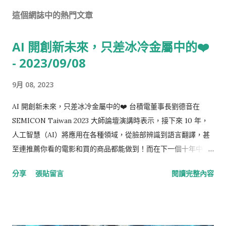
這個網誌中的熱門文章
AI 開創新未來，只差冰冷金屬中的❤️
- 2023/09/08
9月 08, 2023
AI 開創新未來，只差冰冷金屬中的❤️ 台積電董事長劉德音在
SEMICON Taiwan 2023 大師論壇演講時表示，接下來 10 年，
人工智慧（AI）將應用在各種領域，從臉部辨識到語言翻譯，甚
至連推薦你看的電影和買的商品都能做到！而在下一個十年中，
AI 將進一步發展，能夠創作詩詞和藝術品、診斷疾病、撰寫報告
分享
張貼留言
閱讀完整內容
甚至是電腦程式，甚至能夠設計出與人類打造的積體電路相媲美
的產品。看來 AI 不僅能改變人類的生活和工作，還能給半導體產
業帶來龐大商機呢！ AI 的突破靠三大逆天因素 劉董指出，AI 的
突破性發展是有其原因的！首先，高效深度學習演算法的創新讓