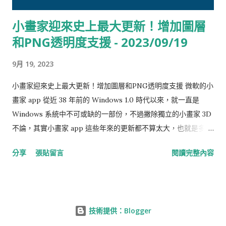
進展停滯不前或幾乎沒有進展的狀態。 Gartner 將「變革性的好
小畫家迎來史上最大更新！增加圖層
處」定義為「在各行業中創造新的業務方式，導致行業動態出現
和PNG透明度支援 - 2023/09/19
重大變化」。 「生成式人工智慧雖然尚未對IT開支產生實質影
響，但對AI的投資在支持整體IT開支增長，」Gartner在新報告
9月 19, 2023
中表示。 軟件和雲技術將主導IT開支增長 根據報告，2024年的
IT開支增長將由軟件主導，預計增長近14%，超過1兆美元。 IT
小畫家迎來史上最大更新！增加圖層和PNG透明度支援 微軟的小
服務類別也預計實現10.4%的雙位數增長，價值將達到近1.55兆美
畫家 app 從近 38 年前的 Windows 1.0 時代以來，就一直是
元。 這兩個領域將主要受到雲的推動，因為全球公共雲服務的開
Windows 系統中不可或缺的一部份，不過撇除獨立的小畫家 3D
支預計在2024年激增20.4%，原因是雲供應商價格上漲和使用量
不論，其實小畫家 app 這些年來的更新都不算太大，也就是多了
增加的結合。 數據中心系統、設備和通信服務的增長率分別為
筆刷和形狀而已。太無趣了，不是嗎？但是，別急！現在，小畫
分享
張貼留言
閱讀完整內容
9.5%、4.8%和3.3%，最後一個類別的價值接近1.5兆美元，
家將要迎來史上最大的更新了！😱 在一篇部落格文章中，微軟產
Gartner 說道。 軟件也因為AI「為組織創造了新的安全威脅」而
品經理 Dave Grochocki 宣佈了小畫家將增加兩個重要的新功
得到提振，拉夫洛克先生...
能，一個是「圖層」，而另一個則是對 PNG 透明度的支援。 圖
層 —— 讓你畫圖更方便！🎨 圖層的引入對於小畫家來說是一個多
技術提供：Blogger
麼重大的變革，之前小畫家都沒有圖層，所有的筆觸都會影響整